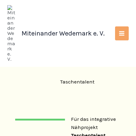
Zum
Inhalt
springen
Miteinander Wedemark e. V.
Taschentalent
Für das integrative
Nähprojekt
Taschentalent