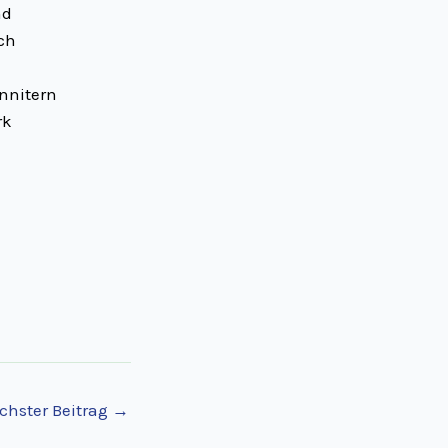
nd
ich
nnitern
rk
chster Beitrag
→