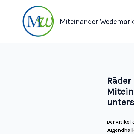
Zum
Inhalt
springen
Miteinander Wedemark 
Räder 
Mitein
unter
Der Artikel
Jugendhall