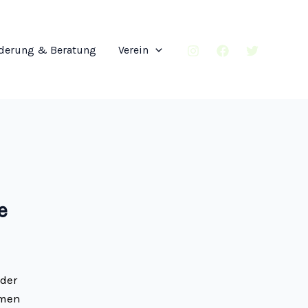
derung & Beratung
Verein
e
 der
mmen