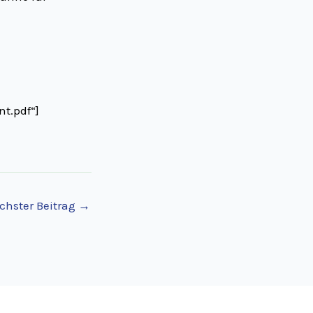
t.pdf“]
chster Beitrag
→