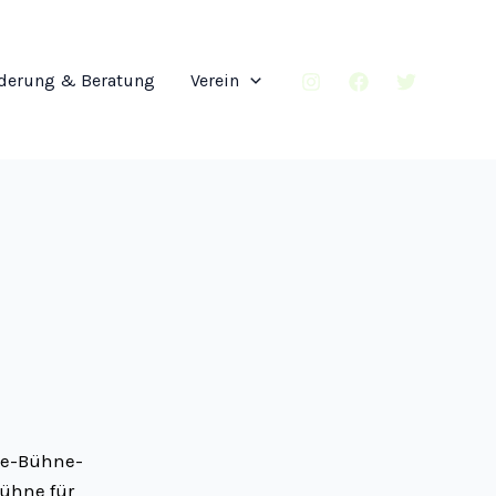
derung & Beratung
Verein
ne-Bühne-
ühne für