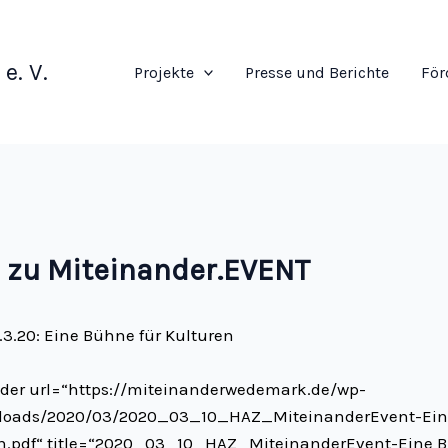
e. V.
Projekte
Presse und Berichte
För
l zu Miteinander.EVENT
3.20: Eine Bühne für Kulturen
der url=“https://miteinanderwedemark.de/wp-
ploads/2020/03/2020_03_10_HAZ_MiteinanderEvent-Ei
en.pdf“ title=“2020_03_10_HAZ_MiteinanderEvent-Eine B