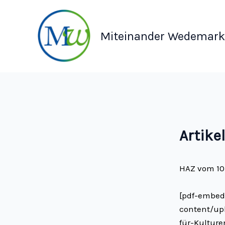
Zum
Inhalt
springen
Miteinander Wedemark 
Artike
HAZ vom 10.
[pdf-embed
content/u
für-Kultur