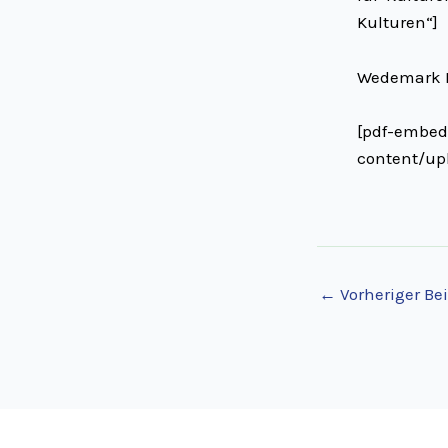
Kulturen“]
Wedemark E
[pdf-embed
content/up
←
Vorheriger Bei